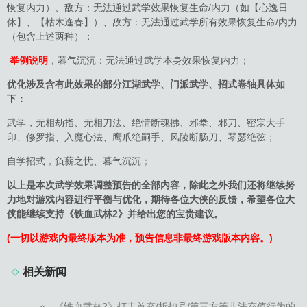
恢复内力）、敌方：无法通过武学效果恢复生命/内力（如【心逸日
休】、【枯木逢春】）、敌方：无法通过武学所有效果恢复生命/内力
（包含上述两种）；
举例说明
，暮气沉沉：无法通过武学本身效果恢复内力；
优化涉及含有此效果的部分江湖武学、门派武学、招式卷轴具体如
下：
武学，无相劫指、无相刀法、绝情断魂拂、邪拳、邪刀、密宗大手
印、修罗指、入魔心法、鹰爪绝嗣手、风陵断肠刀、琴瑟绝弦；
自学招式，负薪之忧、暮气沉沉；
以上是本次武学效果调整预告的全部内容，除此之外我们还将继续努
力地对游戏内容进行平衡与优化，期待各位大侠的反馈，希望各位大
侠能继续支持《铁血武林2》并给出您的宝贵建议。
(一切以游戏内最终版本为准，预告信息非最终游戏版本内容。)
相关新闻
《铁血武林2》打击首充/折扣号/第三方等非法充值行为的