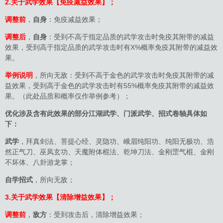
2.关于武学效果【免疫减益效果】；
调整前
，
自身
：免疫减益效果；
调整后
，
自身
：受到不高于指定品质的武学攻击时免疫其附带的减益
效果，受到高于指定品质的武学攻击时有X%概率免疫其附带的减益效
果。
举例说明
，所向无敌：受到不高于金色的武学攻击时免疫其附带的减
益效果，受到高于金色的武学攻击时有55%概率免疫其附带的减益效
果。（此处品质和概率仅作举例参考）；
优化涉及含有此效果的部分江湖武学、门派武学、招式卷轴具体如
下：
武学
，拜真剑法、菩提心经、灵隐功、峨眉纯阳功、纯阳无极功、浩
然正气刀、巫凤玄功、天魔附体棍法、乾坤刀法、金刚罡气棍、金刚
不坏体、八卦游龙掌；
自学招式
，所向无敌；
3.关于武学效果【清除增益效果】；
调整前
，
敌方
：受到攻击后，清除增益效果；