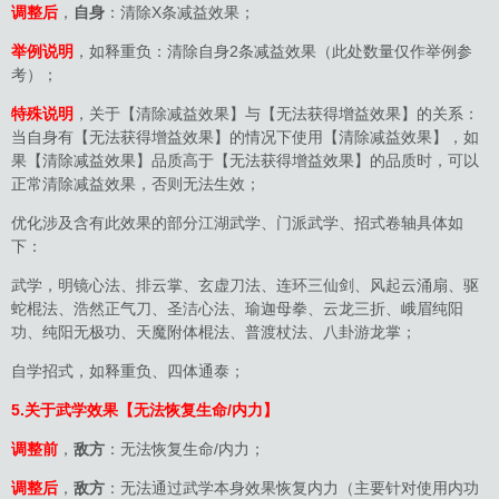
调整后
，
自身
：清除X条减益效果；
举例说明
，如释重负：清除自身2条减益效果（此处数量仅作举例参
考）；
特殊说明
，关于【清除减益效果】与【无法获得增益效果】的关系：
当自身有【无法获得增益效果】的情况下使用【清除减益效果】，如
果【清除减益效果】品质高于【无法获得增益效果】的品质时，可以
正常清除减益效果，否则无法生效；
优化涉及含有此效果的部分江湖武学、门派武学、招式卷轴具体如
下：
武学，明镜心法、排云掌、玄虚刀法、连环三仙剑、风起云涌扇、驱
蛇棍法、浩然正气刀、圣洁心法、瑜迦母拳、云龙三折、峨眉纯阳
功、纯阳无极功、天魔附体棍法、普渡杖法、八卦游龙掌；
自学招式，如释重负、四体通泰；
5.关于武学效果【无法恢复生命/内力】
调整前
，
敌方
：无法恢复生命/内力；
调整后
，
敌方
：无法通过武学本身效果恢复内力（主要针对使用内功