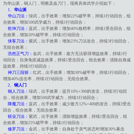
为华山派，铜人门，明教及血刀门，现将具体武学介绍如下：
1、
华山派
华山刀法：
绿武，出手效果：增加22%破甲率，持续1行动回合，组
合效果，增加500武学威力，持续1行动回合；
乾坤刀法：
蓝武，出手效果：增加40%格档率，持续1受击回合，组
合效果，增加20%破甲率，持续1行动回合；
侠客刀法：
紫武，出手效果：增加23%刀法攻击，持续3行动回合，
无组合效果；
浩然正气刀：
金武，出手效果：敌方无法获得增益效果，持续1行
动回合；自身免疫减益效果，持续1受击回合，组合效果：清除自身减
益效果，持续1行动回合；
神刀三段斩：
红武，出手效果：增加30%破甲率，持续1行动回合，
增加40%连击率，持续1行动回合，无组合效果。
2、
铜人门
铜人刀法：
绿武，出手效果：提升10%+300的攻击，持续3行动回
合，组合效果，增加500武学威力，持续1行动回合；
降魔刀法：
蓝武，出手效果：减少敌方12%+400的攻击，持续3受击
回合，组合效果，无组合效果；
斩业刀法：
紫武，出手效果：清除增益效果，持续1受击回合，组
合效果，增加25%破甲率，持续1行动回合；
修罗刀法：
金武，出手效果：自身处于戾气状态时增加30%暴击