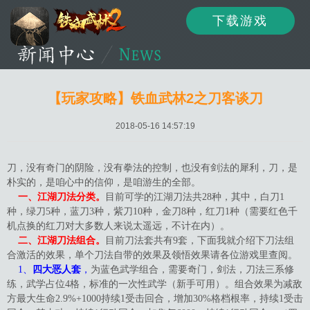
下载游戏
资讯
公告
新闻
【玩家攻略】铁血武林2之刀客谈刀
2018-05-16 14:57:19
活动
资料
攻略
刀，没有奇门的阴险，没有拳法的控制，也没有剑法的犀利，刀，是
朴实的，是咱心中的信仰，是咱游生的全部。
一、江湖刀法分类。
目前可学的江湖刀法共28种，其中，白刀1
种，绿刀5种，蓝刀3种，紫刀10种，金刀8种，红刀1种（需要红色千
论坛
下载
客服
机点换的红刀对大多数人来说太遥远，不计在内）。
二、江湖刀法组合。
目前刀法套共有9套，下面我就介绍下刀法组
合激活的效果，单个刀法自带的效果及领悟效果请各位游戏里查阅。
1、
四大恶人套
，
为蓝色武学组合，需要奇门，剑法，刀法三系修
练，武学占位4格，标准的一次性武学（新手可用）。组合效果为减敌
方最大生命2.9%+1000持续1受击回合，增加30%格档根率，持续1受击