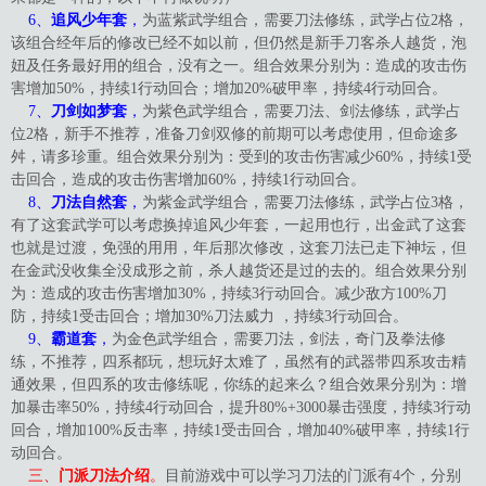
6、
追风少年套
，
为蓝紫武学组合，需要刀法修练，武学占位2格，
该组合经年后的修改已经不如以前，但仍然是新手刀客杀人越货，泡
妞及任务最好用的组合，没有之一。组合效果分别为：造成的攻击伤
害增加50%，持续1行动回合；增加20%破甲率，持续4行动回合。
7、
刀剑如梦套
，
为紫色武学组合，需要刀法、剑法修练，武学占
位2格，新手不推荐，准备刀剑双修的前期可以考虑使用，但命途多
舛，请多珍重。组合效果分别为：受到的攻击伤害减少60%，持续1受
击回合，造成的攻击伤害增加60%，持续1行动回合。
8、
刀法自然套
，
为紫金武学组合，需要刀法修练，武学占位3格，
有了这套武学可以考虑换掉追风少年套，一起用也行，出金武了这套
也就是过渡，免强的用用，年后那次修改，这套刀法已走下神坛，但
在金武没收集全没成形之前，杀人越货还是过的去的。组合效果分别
为：造成的攻击伤害增加30%，持续3行动回合。减少敌方100%刀
防，持续1受击回合；增加30%刀法威力 ，持续3行动回合。
9、
霸道套
，
为金色武学组合，需要刀法，剑法，奇门及拳法修
练，不推荐，四系都玩，想玩好太难了，虽然有的武器带四系攻击精
通效果，但四系的攻击修练呢，你练的起来么？组合效果分别为：增
加暴击率50%，持续4行动回合，提升80%+3000暴击强度，持续3行动
回合，增加100%反击率，持续1受击回合，增加40%破甲率，持续1行
动回合。
三、
门派刀法介绍
。
目前游戏中可以学习刀法的门派有4个，分别