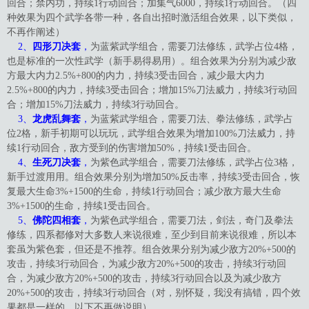
回合；禁内功，持续1行动回合；加集气6000，持续1行动回合。（四
种效果为四个武学各带一种，各自出招时激活组合效果，以下类似，
不再作阐述）
2、
四形刀决套
，
为蓝紫武学组合，需要刀法修练，武学占位4格，
也是标准的一次性武学（新手易得易用）。组合效果为分别为减少敌
方最大内力2.5%+800的内力，持续3受击回合，减少最大内力
2.5%+800的内力，持续3受击回合；增加15%刀法威力，持续3行动回
合；增加15%刀法威力，持续3行动回合。
3、
龙虎乱舞套
，
为蓝紫武学组合，需要刀法、拳法修练，武学占
位2格，新手初期可以玩玩，武学组合效果为增加100%刀法威力，持
续1行动回合，敌方受到的伤害增加50%，持续1受击回合。
4、
生死刀决套
，
为紫色武学组合，需要刀法修练，武学占位3格，
新手过渡用用。组合效果分别为增加50%反击率，持续3受击回合，恢
复最大生命3%+1500的生命，持续1行动回合；减少敌方最大生命
3%+1500的生命，持续1受击回合。
5、
佛陀四相套
，
为紫色武学组合，需要刀法，剑法，奇门及拳法
修练，四系都修对大多数人来说很难，至少到目前来说很难，所以本
套虽为紫色套，但还是不推荐。组合效果分别为减少敌方20%+500的
攻击，持续3行动回合，为减少敌方20%+500的攻击，持续3行动回
合，为减少敌方20%+500的攻击，持续3行动回合以及为减少敌方
20%+500的攻击，持续3行动回合（对，别怀疑，我没有搞错，四个效
果都是一样的，以下不再做说明）