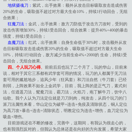
地狱摄魂刀：
紫武，出手效果：额外从攻击目标吸取攻击造成伤害
20%的生命，吸取值不超过对方最大生命10%，持续1行动回合，无组
合效果；
狂魔刀法：
金武，出手效果：敌方刀防低于攻击方刀攻时，受到的
攻击伤害增加30%，持续1受击回合，组合效果：提升40%+400的暴击
强度，持续1受击回合；
血魔刀法：
红武，出手效果：自身生命低于30%时，攻击额外从攻
击目标吸取攻击造成伤害20%的生命，吸取值不超过对方最大生命
10%，持续1行动回合，敌方减少当前生命4%+2000的 生命，持续1受
击回合，无组合效果。
四、个人玩刀心得
。
前前后后也玩了二个月了，玩的华山，目前来
说，相对于其它三系都有武学套可用的情况，玩刀的人都属于无刀法
套可用的尴尬地步，追风少年（狂风套）和刀法自然（牛刀套）已经
削弱，上阵效果不如全上金武学，目前，我上阵的是正气刀，素式剑
法，任逍遥刀法，鸳鸯刀法，霸刀法，火焰刀，疱丁解牛刀，饮中八
仙歌。我个人认为刀法定位就是刀刀到肉，纯攻击，从四个玩刀的门
派刀法属性来看，华山定位为破甲+连击+免疫及清除状态，铜人定位
为高刀攻+暴击+连击+清除状态，明教定位为连击+增伤，血刀定位为
吸血+增伤。
目前游戏还在不断的修改，完善中，这期间，有我认为很走心的，
也有我强烈反对的，但我认为总体还是在向好的方向发展，希望大家