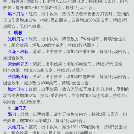
率，持续3行动回合；自身增加20%+400刀攻，持续3受击回合，组合
效果：提升40%+400的暴击强度，持续1行动回合；
燃木刀法：
红武，出手效果：敌方刀防低于攻击方刀攻时，受到的
攻击伤害增加12%，持续3受击回合，自身增加50%连击率，持续1行
动回合，无组合效果。
3、
明教
光明刀法：
绿武，出手效果：降低敌方17%格档率，持续2受击回
合，组合效果，增加500武学威力，持续1行动回合；
金花三段斩：
蓝武，出手效果：增加25%破甲率，持续1行动回合，
无组合效果；
索命阎罗刀：
紫武，出手效果：增加4500集气，持续1行动回合，
组合效果：增加30%暴击率，持续1行动回合；
苦情断头斩：
金武，出手效果：增加40%连击率，持续1行动回合，
组合效果：减少敌方4000集气，持续1受击回合；
燃木刀法：
红武，出手效果：敌方刀防低于攻击方刀攻时，受到的
攻击伤害增加12%，持续3受击回合，自身增加50%连击率，持续1行
动回合，无组合效果。
4、
血门刀
邪刀：
绿武，出手效果：敌方无法恢复内办，持续2受击回合，组
合效果，增加500武学威力，持续1行动回合；
灭仙刀法：
蓝武，出手效果：减少18%+550的防御，持续3受击回
合，组合效果：增加25%暴击率，持续1行动回合；