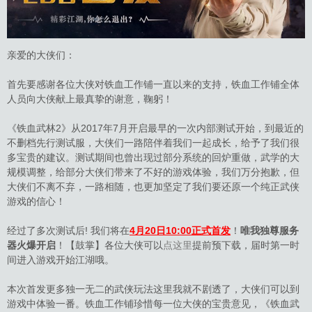
亲爱的大侠们：
首先要感谢各位大侠对铁血工作铺一直以来的支持，铁血工作铺全体
人员向大侠献上最真挚的谢意，鞠躬！
《铁血武林2》从2017年7月开启最早的一次内部测试开始，到最近的
不删档先行测试服，大侠们一路陪伴着我们一起成长，给予了我们很
多宝贵的建议。测试期间也曾出现过部分系统的回炉重做，武学的大
规模调整，给部分大侠们带来了不好的游戏体验，我们万分抱歉，但
大侠们不离不弃，一路相随，也更加坚定了我们要还原一个纯正武侠
游戏的信心！
经过了多次测试后! 我们将在
4月20日10:00正式首发
！
唯我独尊服务
器火爆开启
！【鼓掌】各位大侠可以
点这里
提前预下载，届时第一时
间进入游戏开始江湖哦。
本次首发更多独一无二的武侠玩法这里我就不剧透了，大侠们可以到
游戏中体验一番。铁血工作铺珍惜每一位大侠的宝贵意见，《铁血武