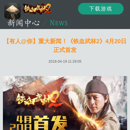
下载游戏
资讯
公告
新闻
【有人@你】重大新闻！《铁血武林2》4月20日
正式首发
活动
资料
攻略
2018-04-19 11:29:05
论坛
下载
客服