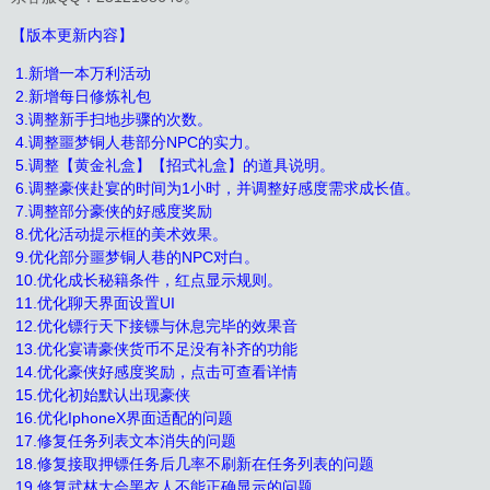
【版本更新内容】
1.新增一本万利活动
2.新增每日修炼礼包
3.调整新手扫地步骤的次数。
4.调整噩梦铜人巷部分NPC的实力。
5.调整【黄金礼盒】【招式礼盒】的道具说明。
6.调整豪侠赴宴的时间为1小时，并调整好感度需求成长值。
7.调整部分豪侠的好感度奖励
8.优化活动提示框的美术效果。
9.优化部分噩梦铜人巷的NPC对白。
10.优化成长秘籍条件，红点显示规则。
11.优化聊天界面设置UI
12.优化镖行天下接镖与休息完毕的效果音
13.优化宴请豪侠货币不足没有补齐的功能
14.优化豪侠好感度奖励，点击可查看详情
15.优化初始默认出现豪侠
16.优化IphoneX界面适配的问题
17.修复任务列表文本消失的问题
18.修复接取押镖任务后几率不刷新在任务列表的问题
19.修复武林大会黑衣人不能正确显示的问题