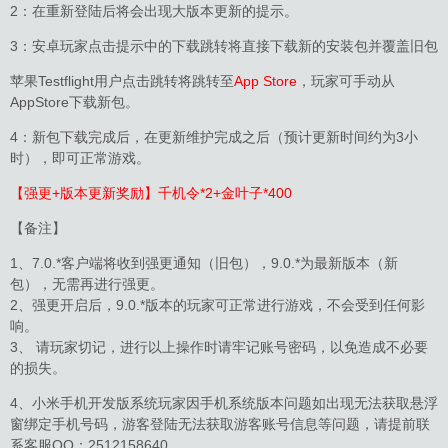
2：在重新登陆后将会出现大版本更新的提示。
3：安卓玩家点击提示中的下载跳转将直接下载新的安装包并覆盖旧包
苹果Testflight用户点击跳转将跳转至
App Store
，玩家可手动从
AppStore下载新包。
4：新包下载完成后，在更新维护完成之后（预计更新时间约为3小
时），即可正常游戏。
【强更+版本更新奖励】千机令*2+金叶子*400
【备注】
1、7.0.*客户端将收到强更通知（旧包），9.0.*为最新版本（新
包），无需再进行强更。
2、强更开启后，9.0.*版本的玩家可正常进行游戏，不会受到任何影
响。
3、 请玩家切记，进行以上操作时请牢记账号密码，以免造成不必要
的损失。
4、小米手机开发版系统玩家因手机系统版本问题如出现无法获取悬浮
窗绑定手机号码，游客登陆无法获取游客账号信息等问题，请提前联
系客服QQ：2512158640。